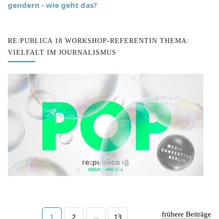
gendern - wie geht das?
RE:PUBLICA 18 WORKSHOP-REFERENTIN THEMA:
VIELFALT IM JOURNALISMUS
frühere Beiträge
P
P
P
1
2
…
13